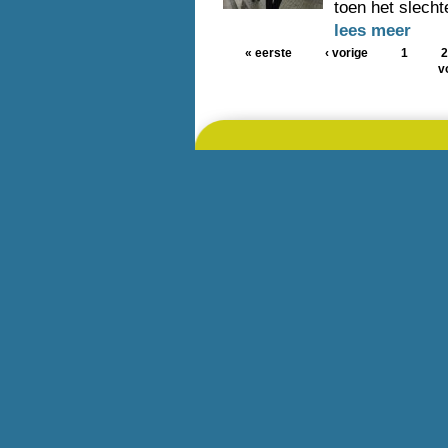
toen het slecht
lees meer
« eerste
‹ vorige
1
2
v