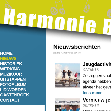
Nieuwsberichten
HOME
Home
› Nieuwsberichten
NIEUWS
HISTORIEK
Jeugdactivi
WERKING
02/04/16
MUZIKUUR
Ze zeggen vaak
UITSTAPPEN
agenda hebben, 
FOTOALBUM
alweer het geva
LID WORDEN
lees meer
GASTENBOEK
Vernieuw je 
CONTACT
29/03/16