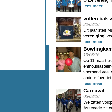
Onze vereniging
lees meer
vollen bak 
22/03/16
Dit jaar stelt 
vereniging'
vo
lees meer
Bowlingkam
13/03/16
Op 11 maart tr
enthousiastelin
voorhand veel 
andere favoriet.
lees meer
Carnaval
05/03/16
We zitten volop
Assenede zit e