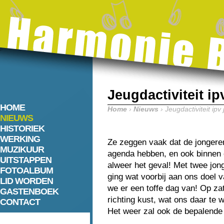
Jeugdactiviteit i
HOME
Home
›
Nieuws
› Jeugdactiviteit ip
NIEUWS
HISTORIEK
WERKING
Ze zeggen vaak dat de jonger
MUZIKUUR
agenda hebben, en ook binnen on
UITSTAPPEN
alweer het geval! Met twee jo
FOTOALBUM
ging wat voorbij aan ons doel 
LID WORDEN
we er een toffe dag van! Op za
GASTENBOEK
richting kust, wat ons daar te 
CONTACT
Het weer zal ook de bepalende 