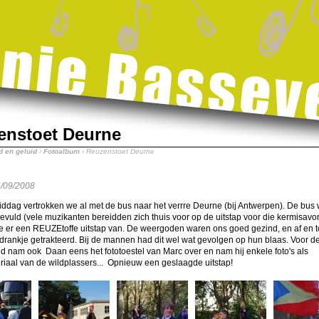
enstoet Deurne
d en geluid
›
Fotoalbum
› Reuzenstoet Deurne
/09/2008
ddag vertrokken we al met de bus naar het verrre Deurne (bij Antwerpen). De bus 
evuld (vele muzikanten bereidden zich thuis voor op de uitstap voor die kermisavo
 er een REUZEtoffe uitstap van. De weergoden waren ons goed gezind, en af en 
drankje getrakteerd. Bij de mannen had dit wel wat gevolgen op hun blaas. Voor d
d nam ook Daan eens het fototoestel van Marc over en nam hij enkele foto's als
riaal van de wildplassers... Opnieuw een geslaagde uitstap!