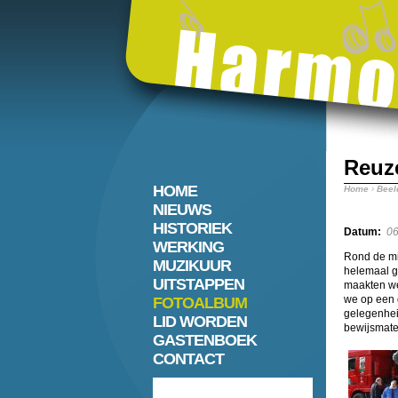
Reuz
HOME
Home
›
Beel
NIEUWS
HISTORIEK
Datum:
06
WERKING
Rond de mi
MUZIKUUR
helemaal g
UITSTAPPEN
maakten we
we op een 
FOTOALBUM
gelegenhei
LID WORDEN
bewijsmate
GASTENBOEK
CONTACT