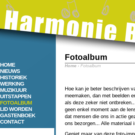
Fotoalbum
HOME
Home
› Fotoalbum
NIEUWS
HISTORIEK
WERKING
Hoe kan je beter beschrijven v
MUZIKUUR
meemaken, dan met beelden en 
UITSTAPPEN
FOTOALBUM
als deze zeker niet ontbreken.
LID WORDEN
geen enkel moment aan de lens v
GASTENBOEK
dat mensen die ons in actie ge
CONTACT
ons bezorgen... Alle materiaal 
Geniet maar van deze foto-impre