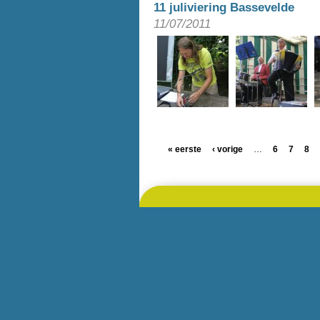
11 juliviering Bassevelde
11/07/2011
« eerste
‹ vorige
…
6
7
8