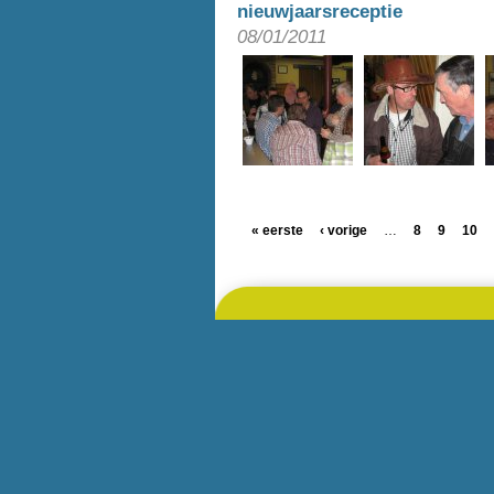
nieuwjaarsreceptie
08/01/2011
« eerste
‹ vorige
…
8
9
10