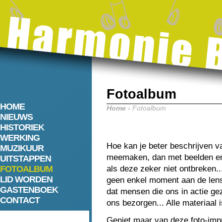
Fotoalbum
HOME
Home
› Fotoalbum
NIEUWS
HISTORIEK
WERKING
Hoe kan je beter beschrijven v
MUZIKUUR
meemaken, dan met beelden en 
UITSTAPPEN
FOTOALBUM
als deze zeker niet ontbreken.
LID WORDEN
geen enkel moment aan de lens v
GASTENBOEK
dat mensen die ons in actie ge
CONTACT
ons bezorgen... Alle materiaal 
Geniet maar van deze foto-impre