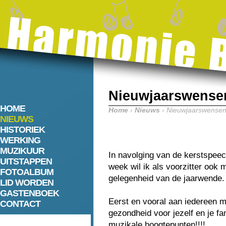
Nieuwjaarswensen
HOME
Home
›
Nieuws
› Nieuwjaarswensen 
NIEUWS
HISTORIEK
WERKING
MUZIKUUR
In navolging van de kerstspeec
UITSTAPPEN
week wil ik als voorzitter ook 
FOTOALBUM
gelegenheid van de jaarwende.
LID WORDEN
GASTENBOEK
Eerst en vooral aan iedereen 
CONTACT
gezondheid voor jezelf en je fam
muzikale hoogtepunten!!!!