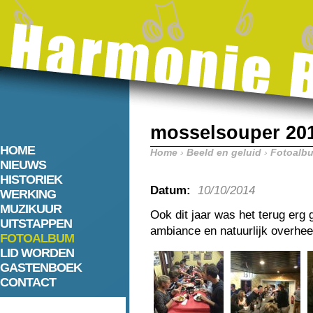
mosselsouper 20
HOME
Home
›
Beeld en geluid
›
Fotoalb
NIEUWS
HISTORIEK
Datum:
10/10/2014
WERKING
MUZIKUUR
Ook dit jaar was het terug erg 
UITSTAPPEN
ambiance en natuurlijk overhee
FOTOALBUM
LID WORDEN
GASTENBOEK
CONTACT