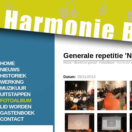
Generale repetitie 'N
HOME
Home
›
Beeld en geluid
›
Fotoalbum
› Generale re
NIEUWS
HISTORIEK
Datum:
06/11/2014
WERKING
MUZIKUUR
UITSTAPPEN
FOTOALBUM
LID WORDEN
GASTENBOEK
CONTACT