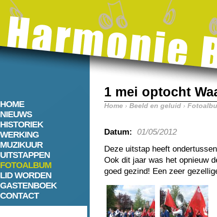
1 mei optocht Wa
HOME
Home
›
Beeld en geluid
›
Fotoalb
NIEUWS
HISTORIEK
Datum:
01/05/2012
WERKING
MUZIKUUR
Deze uitstap heeft ondertussen
UITSTAPPEN
Ook dit jaar was het opnieuw 
FOTOALBUM
goed gezind! Een zeer gezellig
LID WORDEN
GASTENBOEK
CONTACT